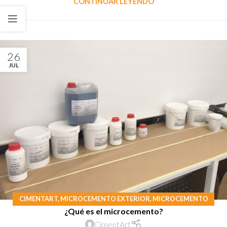
CONTINUAR LEYENDO
26
JUL
CIMENTART
,
MICROCEMENTO EXTERIOR
,
MICROCEMENTO
¿Qué es el microcemento?
INTERIOR
CimentArt