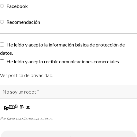
Facebook
Recomendación
Phone
He leído y acepto la información básica de protección de
Number
datos.
*
He leído y acepto recibir comunicaciones comerciales
Ver política de privacidad
.
Por favor escriba los caracteres.