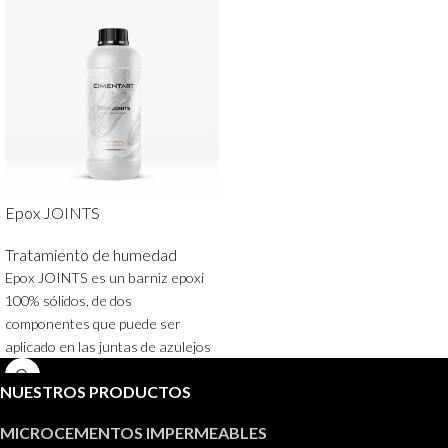
Epox JOINTS
Tratamiento de humedad
Epox JOINTS es un barniz epoxi
100% sólidos, de dos
componentes que puede ser
aplicado en las juntas de azulejos
o cerámica, paredes y suelos,
NUESTROS PRODUCTOS
tanto en interiores como en
exteriores de instalaciones
MICROCEMENTOS IMPERMEABLES
sanitarias, mataderos, cocinas,