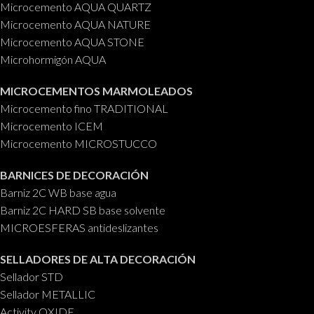
Microcemento AQUA QUARTZ
frigoríficos y locales donde se
Microcemento AQUA NATURE
manipulan alimentos (contacto
Microcemento AQUA STONE
indirecto) y balsas de riego,
depósitos, piscinas, etc.
Microhormigón AQUA
Envase
: 6 kg.
MICROCEMENTOS MARMOLEADOS
Microcemento fino TRADITIONAL
Microcemento ICEM
Microcemento MICROSTUCCO
BARNICES DE DECORACIÓN
Barniz 2C WB base agua
Barniz 2C HARD SB base solvente
MICROESFERAS antideslizantes
SELLADORES DE ALTA DECORACIÓN
Sellador STD
Sellador METALLIC
Activity OXIDE