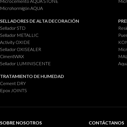
Microcemento AQUA STONE
Mic
Microhormigón AQUA
SELLADORES DE ALTA DECORACIÓN
PRE
Sellador STD
Res
Sellador METALLIC
Puen
Activity OXIDE
KON
Sellador OXISEALER
Mic
CimentWAX
MALL
Sellador LUMINISCENTE
Aqu
TRATAMIENTO DE HUMEDAD
Cement DRY
Epox JOINTS
SOBRE NOSOTROS
CONTÁCTANOS