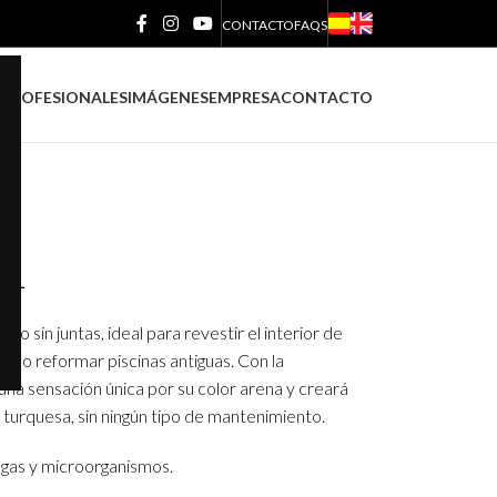
CONTACTO
FAQS
S
PROFESIONALES
IMÁGENES
EMPRESA
CONTACTO
OL
 sin juntas, ideal para revestir el interior de
ón o reformar piscinas antiguas. Con la
una sensación única por su color arena y creará
 turquesa, sin ningún tipo de mantenimiento.
 algas y microorganismos.