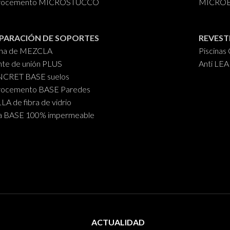
rocemento MICROSTUCCO
MICROES
PARACIÓN DE SOPORTES
REVEST
ina de MEZCLA
Piscina
te de unión PLUS
Anti LE
CRET BASE suelos
rocemento BASE Paredes
A de fibra de vidrio
a BASE 100% impermeable
ACTUALIDAD