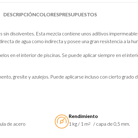
DESCRIPCIÓN
COLORES
PRESUPUESTOS
in disolventes. Esta mezcla contiene unos aditivos impermeables
recta de agua como indirecta y posee una gran resistencia a la hu
 en el interior de piscinas. Se puede aplicar siempre en el interi
nto, gresite y azulejos. Puede aplicarse incluso con cierto grad
Rendimiento
ula de acero
1 kg / 1 m
/ capa de 0,5 mm.
2