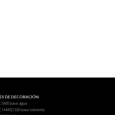
ES DE DECORACIÓN
C WB base agua
C HARD SB base solvente