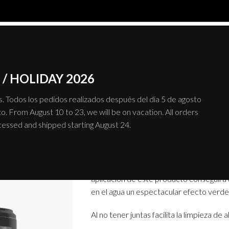
SISTEMAS
PRODUCTO
/ HOLIDAY 2026
 Todos los pedidos realizados después del día 5 de agosto
o. From August 10 to 23, we will be on vacation. All orders
Piscinas CEMPO
ocessed and shipped starting August 24.
Piscinas CEMPOOL es un material continuo
las piscinas, ya sean de nueva construcci
aplicación de este producto conseguirá 
en el agua un espectacular efecto verde
Al no tener juntas facilita la limpieza de