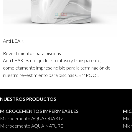
Anti LEAK
Revestimientos para piscinas
Anti LEAK es un líquido listo al uso y transparente,
completamente imprescindible para la terminación de
nuestro revestimiento para piscinas CEMPOOL
CimentArt.
Su función es ideal para consolidar y quitar las
NUESTROS PRODUCTOS
imperfecciones en la aplicación de nuestro revestimiento
para piscinas CEMPOOL CimentArt.
MICROCEMENTOS IMPERMEABLES
MI
Envases
: 4 kg.
Microcemento AQUA QUARTZ
Mic
Microcemento AQUA NATURE
Mic