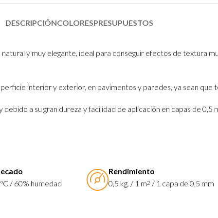
DESCRIPCIÓN
COLORES
PRESUPUESTOS
atural y muy elegante, ideal para conseguir efectos de textura muy
uperficie interior y exterior, en pavimentos y paredes, ya sean que 
 y debido a su gran dureza y facilidad de aplicación en capas de 0
secado
Rendimiento
 20ºC / 60% humedad
0,5 kg. / 1 m
/ 1 capa de 0,5 mm
2