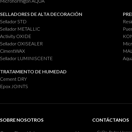
Microhormigón AQUA
SELLADORES DE ALTA DECORACIÓN
PRE
Sellador STD
Res
Sellador METALLIC
Puen
Activity OXIDE
KON
Sellador OXISEALER
Mic
CimentWAX
MALL
Sellador LUMINISCENTE
Aqu
TRATAMIENTO DE HUMEDAD
Cement DRY
Epox JOINTS
SOBRE NOSOTROS
CONTÁCTANOS