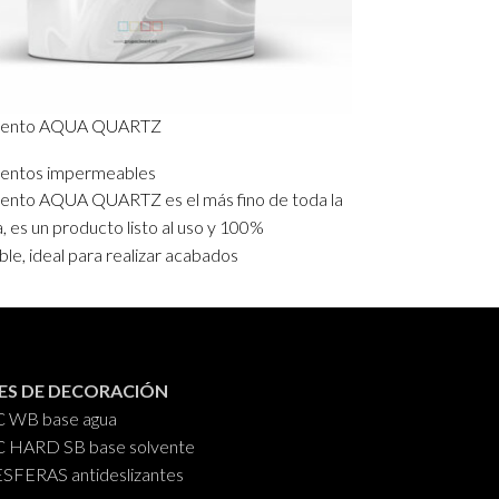
mento AQUA QUARTZ
entos impermeables
nto AQUA QUARTZ es el más fino de toda la
 es un producto listo al uso y 100%
e, ideal para realizar acabados
nte lisos y con un color uniforme, pudiendo
en 20 colores diferentes de nuestra carta de
kg. y 20 kg.
ES DE DECORACIÓN
C WB base agua
C HARD SB base solvente
FERAS antideslizantes