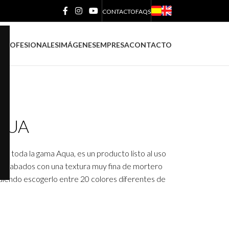
CONTACTO
FAQS
S
PROFESIONALES
IMÁGENES
EMPRESA
CONTACTO
AQUA
 toda la gama Aqua, es un producto listo al uso
r acabados con una textura muy fina de mortero
diendo escogerlo entre 20 colores diferentes de