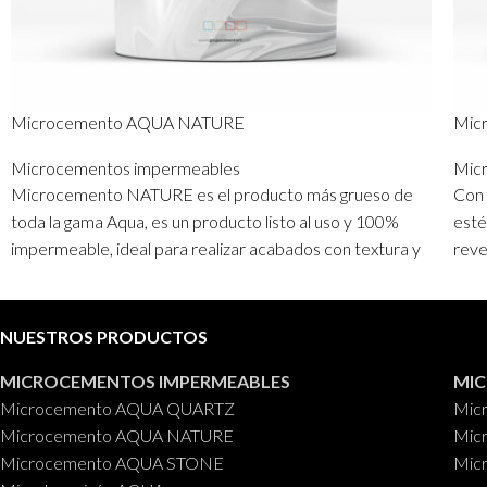
Mic
Microcemento AQUA NATURE
Mic
Microcementos impermeables
Con
Microcemento NATURE es el producto más grueso de
esté
toda la gama Aqua, es un producto listo al uso y 100%
reve
impermeable, ideal para realizar acabados con textura y
impe
color uniforme, pudiendo escogerlo entre 20 colores
inte
diferentes de nuestra carta de colores.
NUESTROS PRODUCTOS
Cub
Cubos
: 5 kg. y 20 kg.
MICROCEMENTOS IMPERMEABLES
MI
Microcemento AQUA QUARTZ
Mic
Microcemento AQUA NATURE
Mic
Microcemento AQUA STONE
Mic