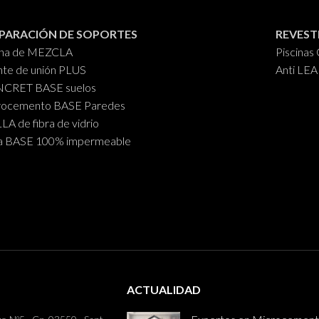
PARACIÓN DE SOPORTES
REVEST
ina de MEZCLA
Piscina
te de unión PLUS
Anti LE
CRET BASE suelos
rocemento BASE Paredes
A de fibra de vidrio
a BASE 100% impermeable
ACTUALIDAD