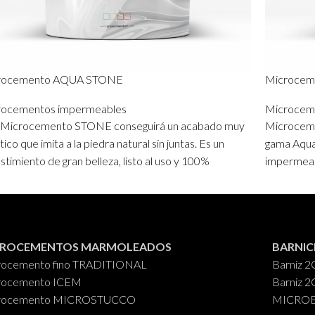
rocemento AQUA STONE
Microce
rocementos impermeables
Microcem
 Microcemento STONE conseguirá un acabado muy
Microceme
tico que imita a la piedra natural sin juntas. Es un
gama Aqua,
stimiento de gran belleza, listo al uso y 100%
impermeabl
rmeable que es aplicado en cualquier pared o techo
completame
rior y exterior. Disponible en 35 colores.
escogerlo 
colores.
os
: 5 kg. y 20 kg.
Cubos
: 5 
CROCEMENTOS MARMOLEADOS
BARNIC
rocemento fino TRADITIONAL
Barniz 2
rocemento ICEM
Barniz 2
rocemento MICROSTUCCO
MICROES