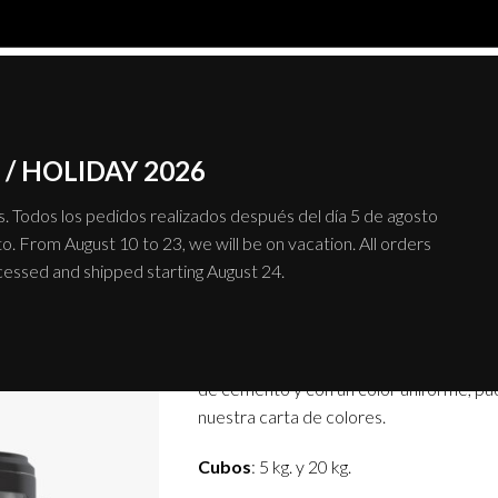
SISTEMAS
PRODUCTO
/ HOLIDAY 2026
 Todos los pedidos realizados después del día 5 de agosto
o. From August 10 to 23, we will be on vacation. All orders
Microhormigón 
ocessed and shipped starting August 24.
Microhormigón AQUA es la gama media de
y 100% impermeable, ideal para realiza
de cemento y con un color uniforme, pu
nuestra carta de colores.
Cubos
: 5 kg. y 20 kg.