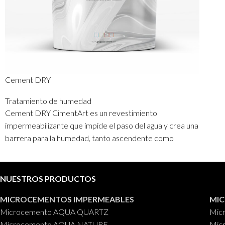
Cement DRY
Tratamiento de humedad
Cement DRY CimentArt es un revestimiento
impermeabilizante que impide el paso del agua y crea una
barrera para la humedad, tanto ascendente como
descendente, se puede aplicar tanto en el exterior como
en el interior.
NUESTROS PRODUCTOS
Tiene una aplicación fácil y es resistente a la intemperie.
Cubos
: 25 kg.
MICROCEMENTOS IMPERMEABLES
MI
Microcemento AQUA QUARTZ
Mic
Microcemento AQUA NATURE
Mic