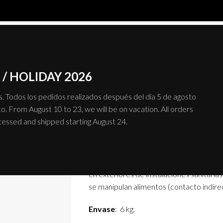
SISTEMAS
PRODUCTO
/ HOLIDAY 2026
 Todos los pedidos realizados después del día 5 de agosto
o. From August 10 to 23, we will be on vacation. All orders
Epox JOINTS
ocessed and shipped starting August 24.
Epox JOINTS es un barniz epoxi 100% s
aplicado en las juntas de azulejos o cer
en exteriores de instalaciones sanitarias
se manipulan alimentos (contacto indirect
Envase
: 6 kg.