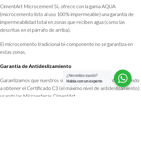
CimentArt Microcement SL ofrece con la gama AQUA
(microcemento listo al uso 100% impermeable) una garantía de
impermeabilidad total en zonas que reciben agua (como las
descritas en el párrafo de arriba).
El microcemento tradicional bi-componente no se garantiza en
estas zonas.
Garantía de Antideslizamiento
¿Necesitas ayuda?
Garantizamos que nuestros sistemas son antideslizantes, llegando
Habla con un experto
a obtener el Certificado C3 (el máximo nivel de antideslizamiento)
usando las Microesferas CimentArt.
Certificado de antideslizamiento C3
Garantía de calidad
CimentArt ha obtenido el Certificado de Calidad basado en las