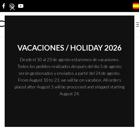
Inicio
/
Productos etiquetados “Primer PLUS”
No se han encontrado productos que coincidan con tu selección.
VACACIONES / HOLIDAY 2026
Desde el 10 al 23 de agosto estaremos de vacaciones.
Todos los pedidos realizados después del día 5 de agosto
serán gestionados y enviados a partir del 24 de agosto.
From August 10 to 23, we will be on vacation. All orders
placed after August 5 will be processed and shipped starting
August 24.