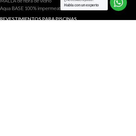
MALLA de fibra de vidrio
Habla con un experto
Aqua BASE 100% impermeable
REVESTIMIENTOS PARA PISCINAS
Piscinas CEMPOOL
Anti LEAK
SOBRE NOSOTROS
CONTÁCTANOS
ACTUALIDAD
EMPRESA CERTIFICADA