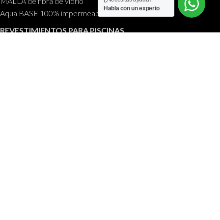
MALLA de fibra de vidrio
Habla con un experto
Aqua BASE 100% impermeable
REVESTIMIENTOS PARA PISCINAS
Piscinas CEMPOOL
Anti LEAK
SOBRE NOSOTROS
CONTÁCTANOS
ACTUALIDAD
EMPRESA CERTIFICADA