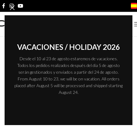
Inicio
/
Productos etiquetados “METALLIC Sealer”
No se han encontrado productos que coincidan con tu selección.
VACACIONES / HOLIDAY 2026
Desde el 10 al 23 de agosto estaremos de vacaciones.
Todos los pedidos realizados después del día 5 de agosto
serán gestionados y enviados a partir del 24 de agosto.
From August 10 to 23, we will be on vacation. All orders
placed after August 5 will be processed and shipped starting
August 24.