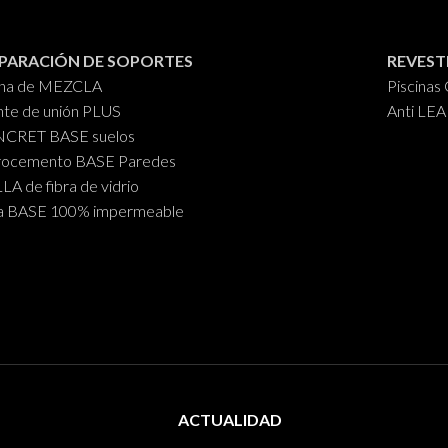
PARACIÓN DE SOPORTES
REVEST
ina de MEZCLA
Piscina
te de unión PLUS
Anti LE
CRET BASE suelos
rocemento BASE Paredes
A de fibra de vidrio
a BASE 100% impermeable
ACTUALIDAD