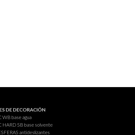
ES DE DECORACIÓN
C WB base agua
C HARD SB base solvente
FERAS antideslizantes