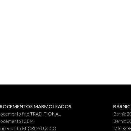
CROCEMENTOS MARMOLEADOS
BARNIC
rocemento fino TRADITIONAL
Barniz 2
rocemento ICEM
Barniz 2
rocemento MICROSTUCCO
MICROES