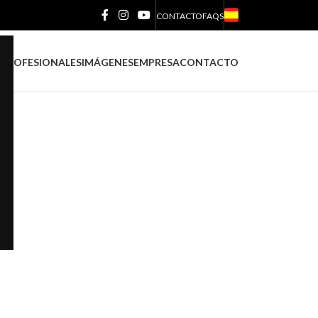
18
24
CONTACTO
FAQS
S
PROFESIONALES
IMÁGENES
EMPRESA
CONTACTO