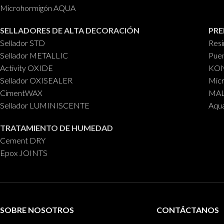
Microhormigón AQUA
SELLADORES DE ALTA DECORACIÓN
PRE
Sellador STD
Res
Sellador METALLIC
Puen
Activity OXIDE
KON
Sellador OXISEALER
Mic
CimentWAX
MALL
Sellador LUMINISCENTE
Aqu
TRATAMIENTO DE HUMEDAD
Cement DRY
Epox JOINTS
SOBRE NOSOTROS
CONTÁCTANOS