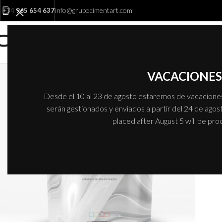
Inicio
/
Productos etiquetados “Anti LEAK”
info@grupocimentart.com
+34
965 654 637
VACACIONES 
Desde el 10 al 23 de agosto estaremos de vacaciones.
serán gestionados y enviados a partir del 24 de agost
placed after August 5 will be pr