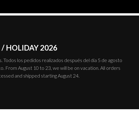
Mostrar
9
12
SISTEMAS
PRODUCTO
/ HOLIDAY 2026
 Todos los pedidos realizados después del día 5 de agosto
o. From August 10 to 23, we will be on vacation. All orders
ocessed and shipped starting August 24.