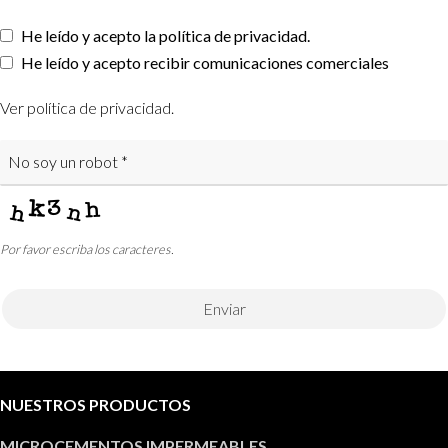
He leído y acepto la política de privacidad.
He leído y acepto recibir comunicaciones comerciales
Company
Ver política de privacidad
.
Name
*
Por favor escriba los caracteres.
Enviar
NUESTROS PRODUCTOS
MICROCEMENTOS IMPERMEABLES