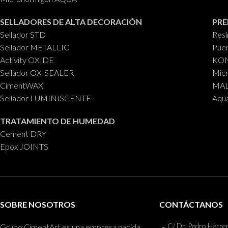
SELLADORES DE ALTA DECORACIÓN
PRE
Sellador STD
Res
Sellador METALLIC
Puen
Activity OXIDE
KON
Sellador OXISEALER
Mic
CimentWAX
MALL
Sellador LUMINISCENTE
Aqu
TRATAMIENTO DE HUMEDAD
Cement DRY
Epox JOINTS
SOBRE NOSOTROS
CONTÁCTANOS
C/ Dr. Pedro Herrer
Grupo CimentArt es una empresa nacida