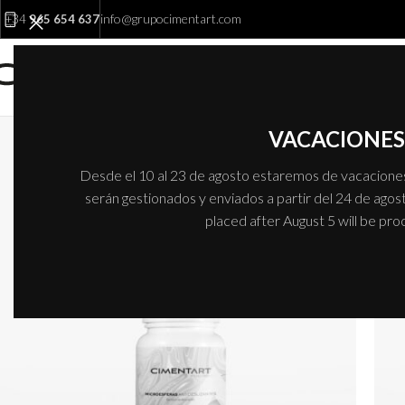
Barnices de decoración
info@grupocimentart.com
+34
965 654 637
Inicio
/
Barnices de decoración
VACACIONES 
Desde el 10 al 23 de agosto estaremos de vacaciones.
serán gestionados y enviados a partir del 24 de agost
placed after August 5 will be pr