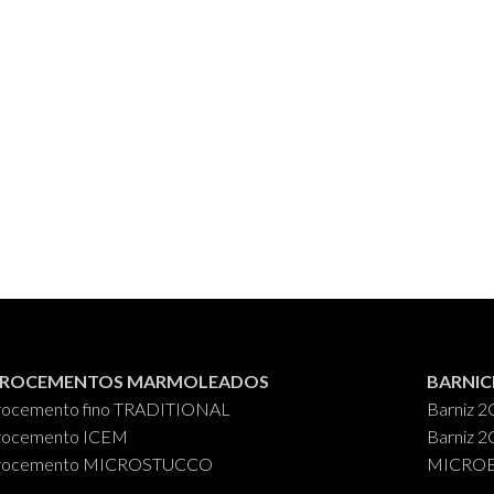
CROCEMENTOS MARMOLEADOS
BARNIC
rocemento fino TRADITIONAL
Barniz 2
rocemento ICEM
Barniz 2
rocemento MICROSTUCCO
MICROES