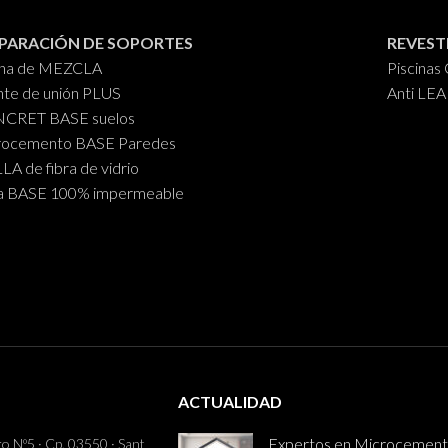
PARACIÓN DE SOPORTES
REVEST
ina de MEZCLA
Piscina
te de unión PLUS
Anti LE
CRET BASE suelos
rocemento BASE Paredes
A de fibra de vidrio
a BASE 100% impermeable
ACTUALIDAD
Expertos en Microcemen
o Nº5 · Cp. 03550 · Sant