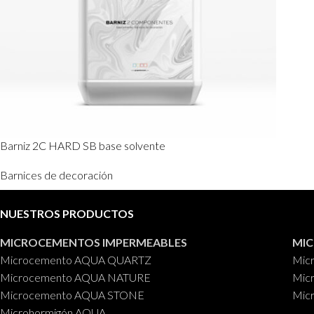
Barniz 2C HARD SB base solvente
Barnices de decoración
NUESTROS PRODUCTOS
MICROCEMENTOS IMPERMEABLES
MI
Microcemento AQUA QUARTZ
Mic
Microcemento AQUA NATURE
Mic
Microcemento AQUA STONE
Mic
Microhormigón AQUA