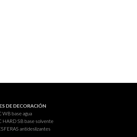
ES DE DECORACIÓN
C WB base agua
C HARD SB base solvente
FERAS antideslizantes