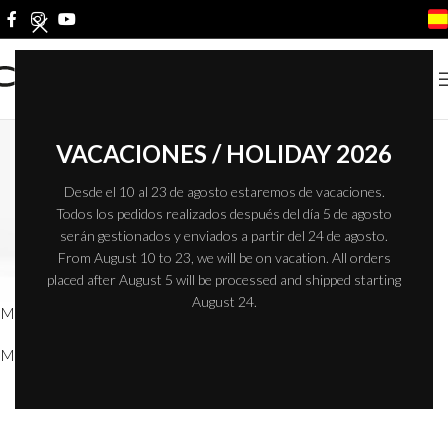
Inicio
/
Productos etiquetados “Microcemento ICEM”
VACACIONES / HOLIDAY 2026
Desde el 10 al 23 de agosto estaremos de vacaciones.
Todos los pedidos realizados después del día 5 de agosto
serán gestionados y enviados a partir del 24 de agosto.
From August 10 to 23, we will be on vacation. All orders
placed after August 5 will be processed and shipped starting
August 24.
Microcemento ICEM
Microcementos Marmoleados