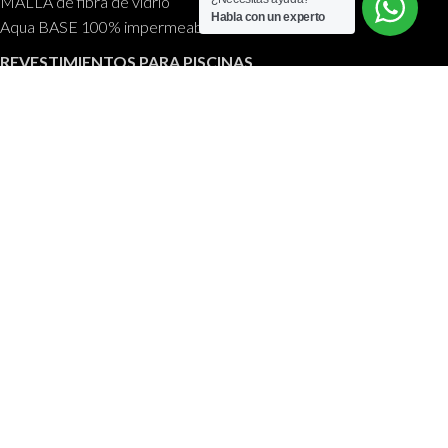
MALLA de fibra de vidrio
Habla con un experto
Aqua BASE 100% impermeable
REVESTIMIENTOS PARA PISCINAS
Piscinas CEMPOOL
Anti LEAK
SOBRE NOSOTROS
CONTÁCTANOS
ACTUALIDAD
EMPRESA CERTIFICADA