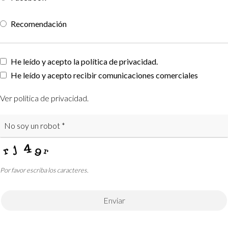
Recomendación
Contact
He leído y acepto la política de privacidad.
Email
He leído y acepto recibir comunicaciones comerciales
*
Ver política de privacidad
.
Por favor escriba los caracteres.
Enviar